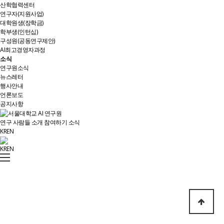
산학협력센터
연구자(지원사업)
대학원생(장학금)
학부생(인턴십)
구성원(공동연구제안)
AI최고경영자과정
소식
연구원소식
뉴스레터
행사안내
언론보도
공지사항
연구
사람들
소개
참여하기
소식
KR
EN
KR
EN