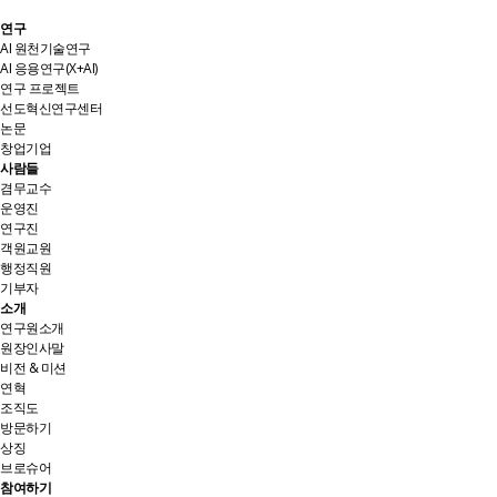
연구
AI 원천기술연구
AI 응용연구(X+AI)
연구 프로젝트
선도혁신연구센터
논문
창업기업
사람들
겸무교수
운영진
연구진
객원교원
행정직원
기부자
소개
연구원소개
원장인사말
비전 & 미션
연혁
조직도
방문하기
상징
브로슈어
참여하기