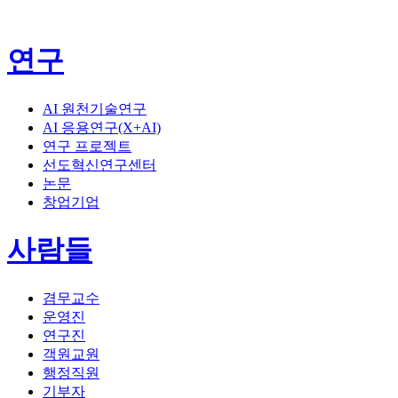
연구
AI 원천기술연구
AI 응용연구(X+AI)
연구 프로젝트
선도혁신연구센터
논문
창업기업
사람들
겸무교수
운영진
연구진
객원교원
행정직원
기부자