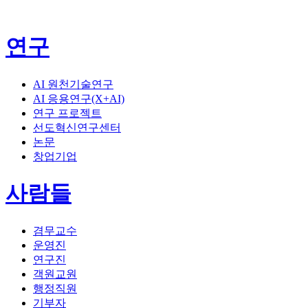
연구
AI 원천기술연구
AI 응용연구(X+AI)
연구 프로젝트
선도혁신연구센터
논문
창업기업
사람들
겸무교수
운영진
연구진
객원교원
행정직원
기부자