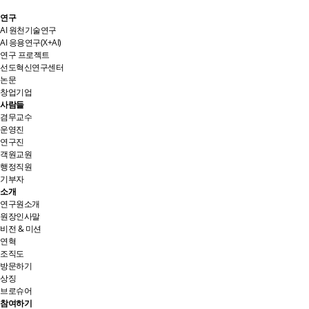
연구
AI 원천기술연구
AI 응용연구(X+AI)
연구 프로젝트
선도혁신연구센터
논문
창업기업
사람들
겸무교수
운영진
연구진
객원교원
행정직원
기부자
소개
연구원소개
원장인사말
비전 & 미션
연혁
조직도
방문하기
상징
브로슈어
참여하기