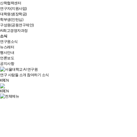
산학협력센터
연구자(지원사업)
대학원생(장학금)
학부생(인턴십)
구성원(공동연구제안)
AI최고경영자과정
소식
연구원소식
뉴스레터
행사안내
언론보도
공지사항
연구
사람들
소개
참여하기
소식
KR
EN
KR
EN