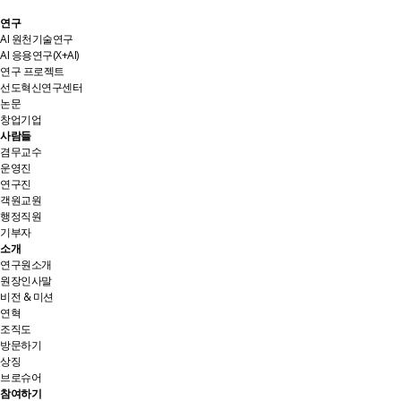
연구
AI 원천기술연구
AI 응용연구(X+AI)
연구 프로젝트
선도혁신연구센터
논문
창업기업
사람들
겸무교수
운영진
연구진
객원교원
행정직원
기부자
소개
연구원소개
원장인사말
비전 & 미션
연혁
조직도
방문하기
상징
브로슈어
참여하기