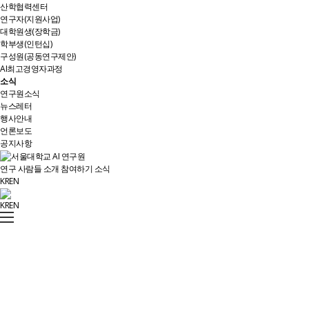
산학협력센터
연구자(지원사업)
대학원생(장학금)
학부생(인턴십)
구성원(공동연구제안)
AI최고경영자과정
소식
연구원소식
뉴스레터
행사안내
언론보도
공지사항
연구
사람들
소개
참여하기
소식
KR
EN
KR
EN