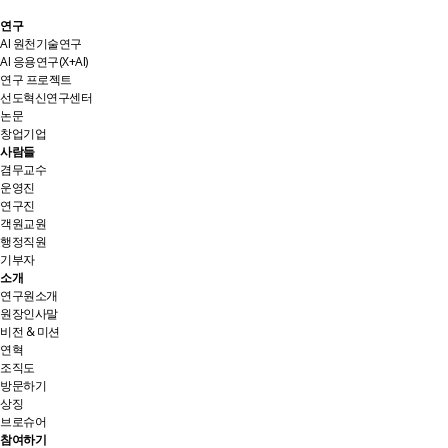
연구
AI 원천기술연구
AI 응용연구(X+AI)
연구 프로젝트
선도혁신연구센터
논문
창업기업
사람들
겸무교수
운영진
연구진
객원교원
행정직원
기부자
소개
연구원소개
원장인사말
비전 & 미션
연혁
조직도
방문하기
상징
브로슈어
참여하기