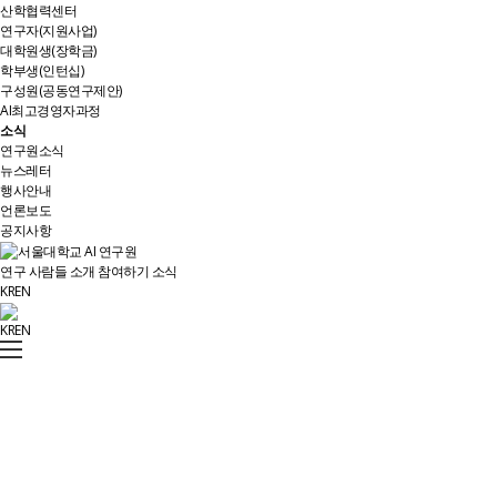
산학협력센터
연구자(지원사업)
대학원생(장학금)
학부생(인턴십)
구성원(공동연구제안)
AI최고경영자과정
소식
연구원소식
뉴스레터
행사안내
언론보도
공지사항
연구
사람들
소개
참여하기
소식
KR
EN
KR
EN