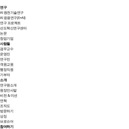
연구
AI 원천기술연구
AI 응용연구(X+AI)
연구 프로젝트
선도혁신연구센터
논문
창업기업
사람들
겸무교수
운영진
연구진
객원교원
행정직원
기부자
소개
연구원소개
원장인사말
비전 & 미션
연혁
조직도
방문하기
상징
브로슈어
참여하기