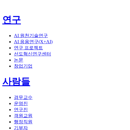
연구
AI 원천기술연구
AI 응용연구(X+AI)
연구 프로젝트
선도혁신연구센터
논문
창업기업
사람들
겸무교수
운영진
연구진
객원교원
행정직원
기부자