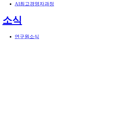
AI최고경영자과정
소식
연구원소식
뉴스레터
행사안내
언론보도
공지사항
연구
사람들
소개
참여하기
소식
KR
EN
KR
EN