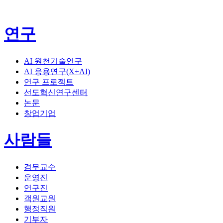
연구
AI 원천기술연구
AI 응용연구(X+AI)
연구 프로젝트
선도혁신연구센터
논문
창업기업
사람들
겸무교수
운영진
연구진
객원교원
행정직원
기부자