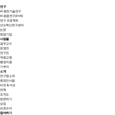
연구
AI 원천기술연구
AI 응용연구(X+AI)
연구 프로젝트
선도혁신연구센터
논문
창업기업
사람들
겸무교수
운영진
연구진
객원교원
행정직원
기부자
소개
연구원소개
원장인사말
비전 & 미션
연혁
조직도
방문하기
상징
브로슈어
참여하기